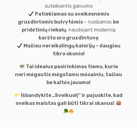
suteikiantis gaivumo
Patiekiamas su sveikesnėmis
gruzdintomis bulvytėmis
– ruošiamos
be
pridėtinių riebalų
, naudojant modernią
karšto oro gruzdintuvę
Mažiau nereikalingų kalorijų – daugiau
tikro skonio!
Tai idealus pasirinkimas tiems, kurie
nori mėgautis mėgstamu mėsainiu, tačiau
be kaltės jausmo!
Išbandykite „Sveikuolį“ ir pajuskite, kad
sveikas maistas gali būti tikrai skanus!