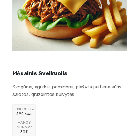
Mėsainis Sveikuolis
Svogūnai, agurkai, pomidorai, plėšyta jautiena sūris,
salotos, gruzdintos bulvytės
ENERGIJA
590 kcal
PAROS
NORMA*
30%