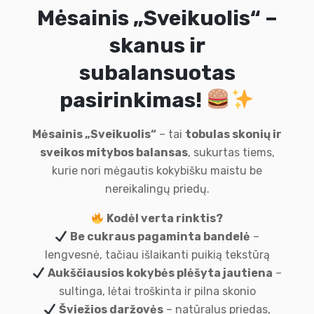
Mėsainis „Sveikuolis“ –
skanus ir
subalansuotas
pasirinkimas!
Mėsainis „Sveikuolis“
– tai
tobulas skonių ir
sveikos mitybos balansas
, sukurtas tiems,
kurie nori mėgautis kokybišku maistu be
nereikalingų priedų.
Kodėl verta rinktis?
Be cukraus pagaminta bandelė
–
lengvesnė, tačiau išlaikanti puikią tekstūrą
Aukščiausios kokybės plėšyta jautiena
–
sultinga, lėtai troškinta ir pilna skonio
Šviežios daržovės
– natūralus priedas,