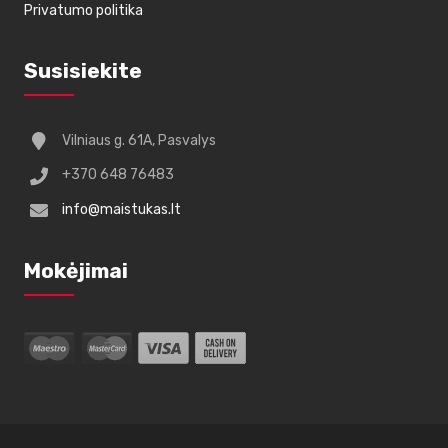
Privatumo politika
Susisiekite
Vilniaus g. 61A, Pasvalys
+370 648 76483
info@maistukas.lt
Mokėjimai