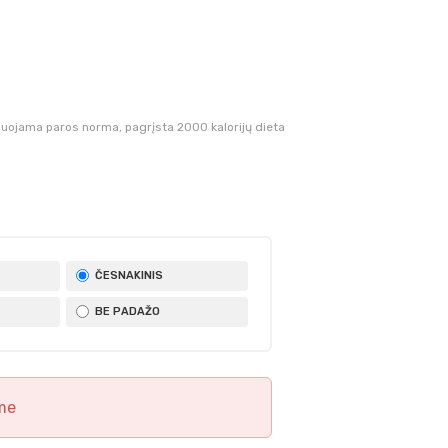
ojama paros norma, pagrįsta 2000 kalorijų dieta
ČESNAKINIS
BE PADAŽO
me