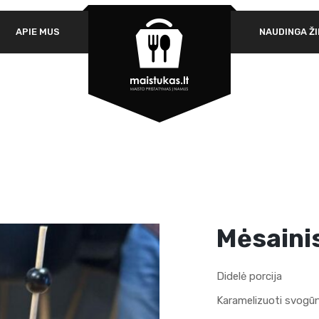
APIE MUS
NAUDINGA ŽI
PRIVALOMAS
SLAPTAŽODIS
*
SL
Jū
PRISIMINTI MANE
jū
PRISIJUNGTI
ki
Praradote savo slaptažodį?
Mėsaini
Didelė porcija
Karamelizuoti svogūna