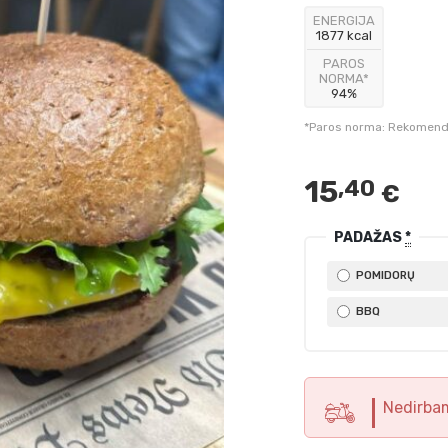
ENERGIJA
1877 kcal
PAROS
NORMA*
94%
*Paros norma: Rekomendu
15
,40
€
PADAŽAS
*
POMIDORŲ
BBQ
Nedirba