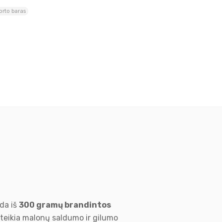
orto baras
eda iš
300 gramų brandintos
teikia malonų saldumo ir gilumo