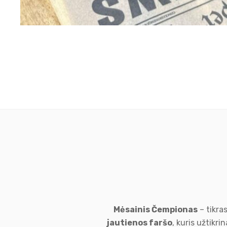
Mėsainis Čempionas
– tikra
jautienos faršo
, kuris užtikri