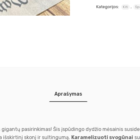
Kategorijos:
,
Kiti
Sp
Aprašymas
s gigantų pasirinkimas! Šis įspūdingo dydžio mėsainis susid
na išskirtinį skonį ir sultingumą.
Karamelizuoti svogūnai
su