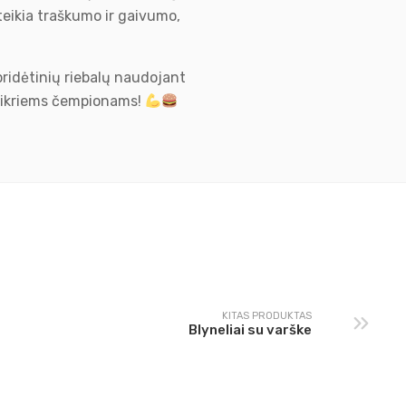
eikia traškumo ir gaivumo,
 pridėtinių riebalų naudojant
 tikriems čempionams!
KITAS PRODUKTAS
Blyneliai su varške