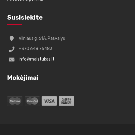
Susisiekite
Vilniaus g. 61A, Pasvalys
+370 648 76483
info@maistukas.lt
Mokėjimai