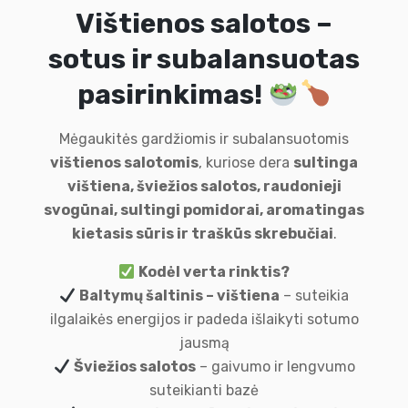
Vištienos salotos –
sotus ir subalansuotas
pasirinkimas!
Mėgaukitės gardžiomis ir subalansuotomis
vištienos salotomis
, kuriose dera
sultinga
vištiena, šviežios salotos, raudonieji
svogūnai, sultingi pomidorai, aromatingas
kietasis sūris ir traškūs skrebučiai
.
Kodėl verta rinktis?
Baltymų šaltinis – vištiena
– suteikia
ilgalaikės energijos ir padeda išlaikyti sotumo
jausmą
Šviežios salotos
– gaivumo ir lengvumo
suteikianti bazė