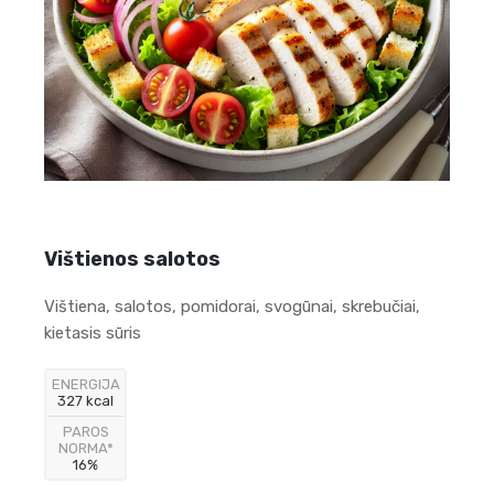
Vištienos salotos
Vištiena, salotos, pomidorai, svogūnai, skrebučiai,
kietasis sūris
ENERGIJA
327 kcal
PAROS
NORMA*
16%