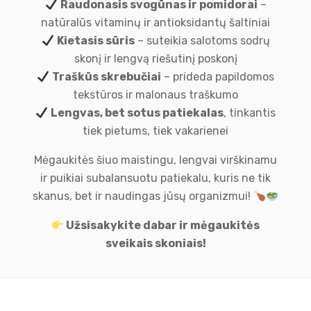
Raudonasis svogūnas ir pomidorai
–
natūralūs vitaminų ir antioksidantų šaltiniai
Kietasis sūris
– suteikia salotoms sodrų
skonį ir lengvą riešutinį poskonį
Traškūs skrebučiai
– prideda papildomos
tekstūros ir malonaus traškumo
Lengvas, bet sotus patiekalas
, tinkantis
tiek pietums, tiek vakarienei
Mėgaukitės šiuo maistingu, lengvai virškinamu
ir puikiai subalansuotu patiekalu, kuris ne tik
skanus, bet ir naudingas jūsų organizmui!
Užsisakykite dabar ir mėgaukitės
sveikais skoniais!