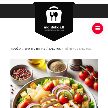
PRADŽIA
/
SPORTO BARAS
/
SALOTOS
/
VIŠTIENOS SALOTOS