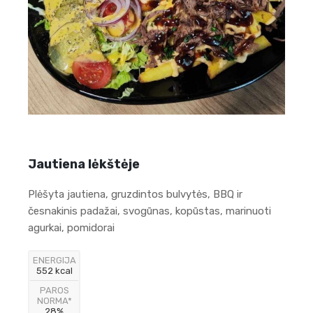
Jautiena lėkštėje
Plėšyta jautiena, gruzdintos bulvytės, BBQ ir
česnakinis padažai, svogūnas, kopūstas, marinuoti
agurkai, pomidorai
ENERGIJA
552 kcal
PAROS
NORMA*
28%