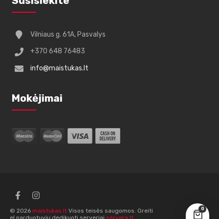
Susisiekite
Vilniaus g. 61A, Pasvalys
+370 648 76483
info@maistukas.lt
Mokėjimai
0
© 2026
maistukas.lt
Visos teisės saugomos. Greiti
el.parduotuvių dedikuoti serveriai
servera.lt