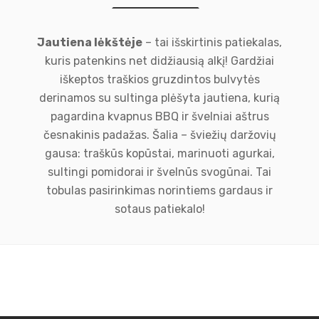
Jautiena lėkštėje
– tai išskirtinis patiekalas,
kuris patenkins net didžiausią alkį! Gardžiai
iškeptos traškios gruzdintos bulvytės
derinamos su sultinga plėšyta jautiena, kurią
pagardina kvapnus BBQ ir švelniai aštrus
česnakinis padažas. Šalia – šviežių daržovių
gausa: traškūs kopūstai, marinuoti agurkai,
sultingi pomidorai ir švelnūs svogūnai. Tai
tobulas pasirinkimas norintiems gardaus ir
sotaus patiekalo!