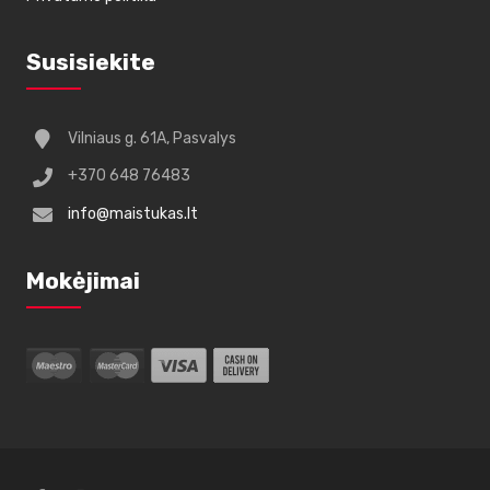
Susisiekite
Vilniaus g. 61A, Pasvalys
+370 648 76483
info@maistukas.lt
Mokėjimai